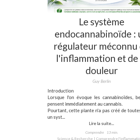
Le système
endocannabinoïde : 
régulateur méconnu
l'inflammation et de 
douleur
Guy Berlin
Introduction
Lorsque l'on évoque les cannabinoïdes, b
pensent immédiatement au cannabis.
Pourtant, cette plante n'a pas créé de toute
un syst...
Lire la suite...
Comprendre
13 min.
Science & Recherche
Comprendre l'inflammati