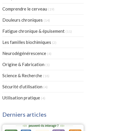
Articles Count
Comprendre le cerveau
(19)
Articles Count
Douleurs chroniques
(14)
Articles Count
Fatigue chronique & épuisement
(11)
Articles Count
Les familles biochimiques
(2)
Articles Count
Neurodégénérescence
(4)
Articles Count
Origine & Fabrication
(1)
Articles Count
Science & Recherche
(18)
Articles Count
Sécurité d’utilisation
(4)
Articles Count
Utilisation pratique
(4)
Derniers articles