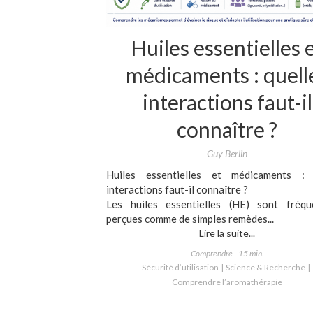
Huiles essentielles 
médicaments : quell
interactions faut-il
connaître ?
Guy Berlin
Huiles essentielles et médicaments : 
interactions faut-il connaître ?
Les huiles essentielles (HE) sont fréq
perçues comme de simples remèdes...
Lire la suite...
Comprendre
15 min.
Sécurité d’utilisation
Science & Recherche
Comprendre l’aromathérapie