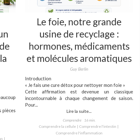
Le foie, notre grande
un
usine de recyclage :
 de
hormones, médicaments
la
et molécules aromatiques
Guy Berlin
Introduction
« Je fais une cure détox pour nettoyer mon foie »
Cette affirmation est devenue un classique
eaucoup
incontournable à chaque changement de saison.
Pour...
s pièces
Lire la suite...
Comprendre
16 min.
Comprendre la cellule
Comprendre l'intestin
Comprendre l'inflammation
on