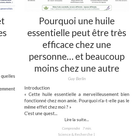
et
Pourquoi une huile
es
essentielle peut être très
efficace chez une
personne… et beaucoup
moins chez une autre
quelles
Guy Berlin
Introduction
uemment
« Cette huile essentielle a merveilleusement bien
fonctionné chez mon amie. Pourquoi n'a-t-elle pas le
même effet chez moi ? »
C’est une quest...
Lire la suite...
Comprendre
7 min.
Science & Recherche