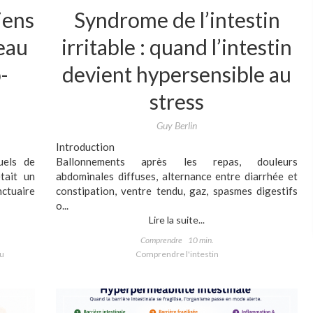
iens
Syndrome de l’intestin
eau
irritable : quand l’intestin
-
devient hypersensible au
stress
Guy Berlin
Introduction
uels de
Ballonnements après les repas, douleurs
tait un
abdominales diffuses, alternance entre diarrhée et
tuaire
constipation, ventre tendu, gaz, spasmes digestifs
o...
Lire la suite...
Comprendre
10 min.
u
Comprendre l'intestin