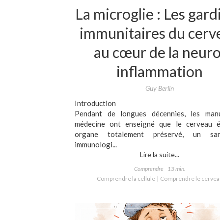
La microglie : Les gard
immunitaires du cerv
au cœur de la neuro
inflammation
Guy Berlin
Introduction
Pendant de longues décennies, les man
médecine ont enseigné que le cerveau é
organe totalement préservé, un sanc
immunologi...
Lire la suite...
Comprendre
13 min.
Comprendre la cellule
Comprendre le cervea