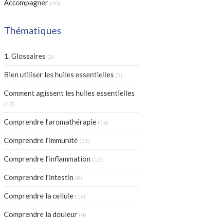
Accompagner
(30)
Thématiques
Articles Count
1. Glossaires
(2)
Articles Count
Bien utiliser les huiles essentielles
(5)
Comment agissent les huiles essentielles
Articles Count
(17)
Articles Count
Comprendre l’aromathérapie
(16)
Articles Count
Comprendre l'immunité
(22)
Articles Count
Comprendre l'inflammation
(15)
Articles Count
Comprendre l'intestin
(8)
Articles Count
Comprendre la cellule
(14)
Articles Count
Comprendre la douleur
(4)