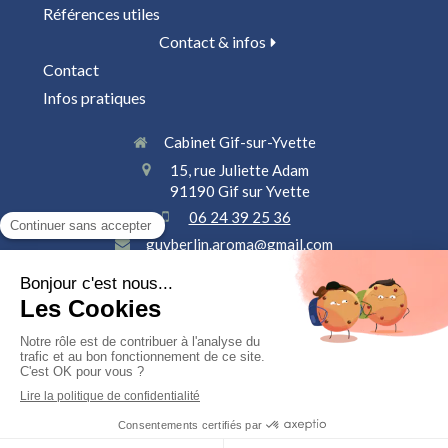
Références utiles
Contact & infos
Contact
Infos pratiques
Cabinet Gif-sur-Yvette
15, rue Juliette Adam
91190
Gif sur Yvette
06 24 39 25 36
guyberlin.aroma@gmail.com
SIREN: 908 413 511
Plan du site
Mentions légales