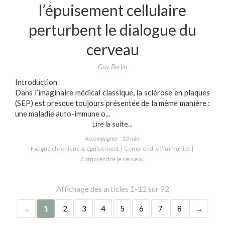
l’épuisement cellulaire
perturbent le dialogue du
cerveau
Guy Berlin
Introduction
Dans l’imaginaire médical classique, la sclérose en plaques
(SEP) est presque toujours présentée de la même manière :
une maladie auto-immune o...
Lire la suite...
Accompagner
13 min.
Fatigue chronique & épuisement
Comprendre l'immunité
Comprendre le cerveau
Affichage des articles 1-12 sur 92
1
2
3
4
5
6
7
8