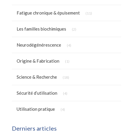
Articles Count
Fatigue chronique & épuisement
(11)
Articles Count
Les familles biochimiques
(2)
Articles Count
Neurodégénérescence
(4)
Articles Count
Origine & Fabrication
(1)
Articles Count
Science & Recherche
(18)
Articles Count
Sécurité d’utilisation
(4)
Articles Count
Utilisation pratique
(4)
Derniers articles