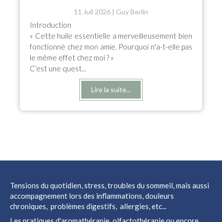
11 Juil 2026
Guy Berlin
Introduction
« Cette huile essentielle a merveilleusement bien
fonctionné chez mon amie. Pourquoi n'a-t-elle pas
le même effet chez moi ? »
C’est une quest...
Lire la suite...
Tensions du quotidien, stress, troubles du sommeil, mais aussi
accompagnement lors des inflammations, douleurs
chroniques, problèmes digestifs, allergies, etc...
Les pratiques d'aromathérapie, olfactothérapie ou encore