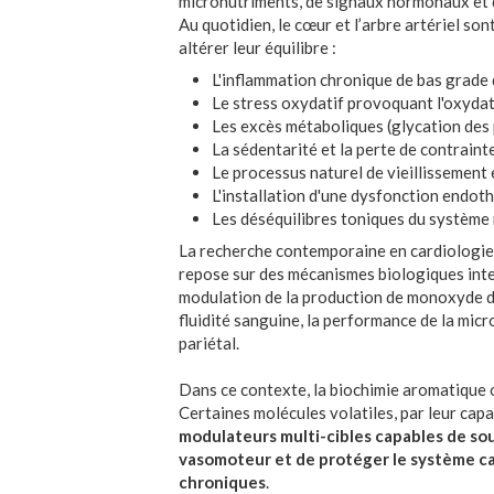
micronutriments, de signaux hormonaux et de
Au quotidien, le cœur et l’arbre artériel s
altérer leur équilibre :
L'inflammation chronique de bas grade q
Le stress oxydatif provoquant l'oxydat
Les excès métaboliques (glycation des 
La sédentarité et la perte de contrain
Le processus naturel de vieillissement e
L'installation d'une dysfonction endoth
Les déséquilibres toniques du systèm
La recherche contemporaine en cardiologie 
repose sur des mécanismes biologiques inter
modulation de la production de monoxyde d'a
fluidité sanguine, la performance de la micro
pariétal.
Dans ce contexte, la biochimie aromatique 
Certaines molécules volatiles, par leur cap
modulateurs multi-cibles capables de sout
vasomoteur et de protéger le système car
chroniques
.