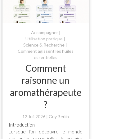
Accompagner
Utilisation pratique
Science & Recherche
Comment agissent les huiles
essentielles
Comment
raisonne un
aromathérapeute
?
12 Juil 2026
Guy Berlin
Introduction
Lorsque l'on découvre le monde
des huiles essentielles, le premier