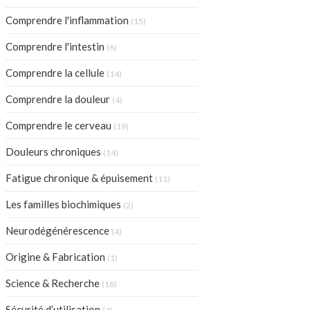
Articles Count
Comprendre l'inflammation
(15)
Articles Count
Comprendre l'intestin
(8)
Articles Count
Comprendre la cellule
(14)
Articles Count
Comprendre la douleur
(4)
Articles Count
Comprendre le cerveau
(19)
Articles Count
Douleurs chroniques
(14)
Articles Count
Fatigue chronique & épuisement
(11)
Articles Count
Les familles biochimiques
(2)
Articles Count
Neurodégénérescence
(4)
Articles Count
Origine & Fabrication
(1)
Articles Count
Science & Recherche
(18)
Articles Count
Sécurité d’utilisation