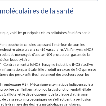
moléculaires de la santé
que, voici les principales cibles cellulaires étudiées par la
Monocouche de cellules tapissant l'intérieur de tous les
orchestre absolu de la santé vasculaire
. Via l'enzyme eNOS
 produit du monoxyde d'azote (NO) protecteur, garant de la
dhésion leucocytaire.
f
: Contrairement à l'eNOS, l'enzyme inductible iNOS s'active
e inflammation pariétale. Elle produit un excès de NO qui, en se
génère des peroxynitrites hautement destructeurs pour les
 Thromboxane A2)
: Mécanisme enzymatique indispensable à
ppropriée par l'inflammation ou la dysfonction endothéliale
s (caillots) et le développement de la plaque d'athérome.
u de vaisseaux microscopiques où s'effectuent la perfusion
s et le drainage des déchets métaboliques cellulaires.