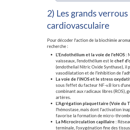
2) Les grands verrous 
cardiovasculaire
Pour décoder l'action de la biochimie aromati
recherche :
L'Endothélium et la voie de l'eNOS
: 
vaisseaux, l'endothélium est le
chef d'
(endothelial Nitric Oxide Synthase), il
vasodilatation et de l'inhibition de l'a
La voie de l'iNOS et le stress oxydati
sous l'effet du facteur NF-κB lors d'un
combinant aux radicaux libres (ROS), 
artères.
L'Agrégation plaquettaire (Voie du
l'hémostase, mais dont l'activation ina
favorise la formation de micro-thrombu
La Microcirculation capillaire
: Résea
terminale, l'oxygénation fine des tissu