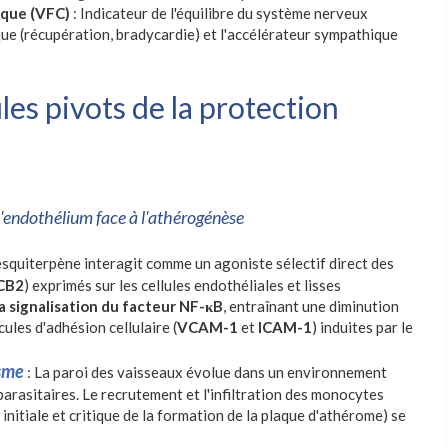
aque (VFC)
: Indicateur de l'équilibre du système nerveux
ue (récupération, bradycardie) et l'accélérateur sympathique
les pivots de la protection
 l'endothélium face à l'athérogénèse
esquiterpène interagit comme un agoniste sélectif direct des
CB2
) exprimés sur les cellules endothéliales et lisses
la signalisation du facteur NF-κB
, entraînant une diminution
cules d'adhésion cellulaire (
VCAM-1
et
ICAM-1
) induites par le
isme
: La paroi des vaisseaux évolue dans un environnement
arasitaires. Le recrutement et l'infiltration des monocytes
initiale et critique de la formation de la plaque d'athérome) se