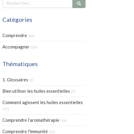
Rechercher
Catégories
Comprendre
(60)
Accompagner
(30)
Thématiques
Articles Count
1. Glossaires
(2)
Articles Count
Bien utiliser les huiles essentielles
(5)
Comment agissent les huiles essentielles
Articles Count
(17)
Articles Count
Comprendre l’aromathérapie
(16)
Articles Count
Comprendre l'immunité
(22)