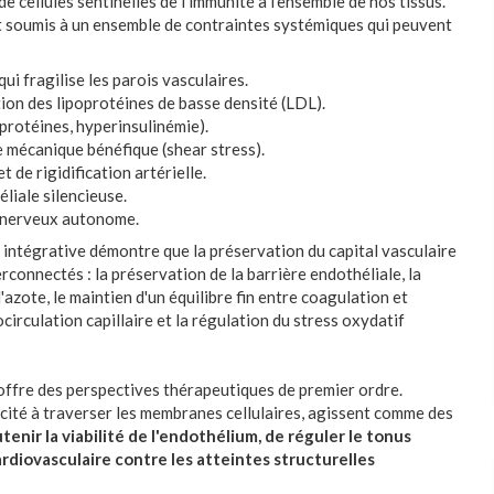
 cellules sentinelles de l'immunité à l'ensemble de nos tissus.
ont soumis à un ensemble de contraintes systémiques qui peuvent
ui fragilise les parois vasculaires.
ion des lipoprotéines de basse densité (LDL).
protéines, hyperinsulinémie).
te mécanique bénéfique (shear stress).
t de rigidification artérielle.
éliale silencieuse.
e nerveux autonome.
intégrative démontre que la préservation du capital vasculaire
connectés : la préservation de la barrière endothéliale, la
zote, le maintien d'un équilibre fin entre coagulation et
circulation capillaire et la régulation du stress oxydatif
offre des perspectives thérapeutiques de premier ordre.
acité à traverser les membranes cellulaires, agissent comme des
enir la viabilité de l'endothélium, de réguler le tonus
diovasculaire contre les atteintes structurelles