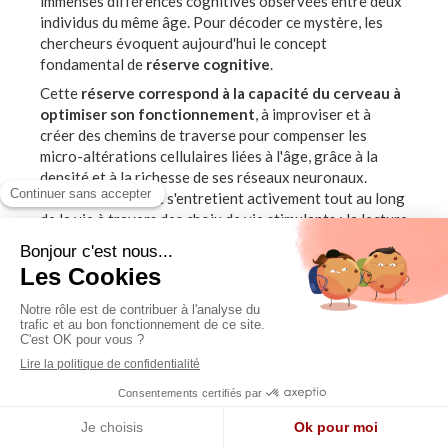
immenses différences cognitives observées entre deux
individus du même âge. Pour décoder ce mystère, les
chercheurs évoquent aujourd'hui le concept
fondamental de
réserve cognitive
.
Cette
réserve correspond à la capacité du cerveau à
optimiser son fonctionnement
, à improviser et à
créer des chemins de traverse pour compenser les
micro-altérations cellulaires liées à l'âge, grâce à la
densité et à la richesse de ses réseaux neuronaux.
Elle se construit et s'entretient activement tout au long
de la vie à travers des choix de vie stimulants : la lecture
régulière, l'apprentissage permanent de nouvelles
compétences en rupture avec notre routine (une langue
étrangère, un instrument de musique), le maintien d'une
activité physique régulière (qui stimule la libération de
facteurs neurotrophiques comme le BDNF), ainsi que la
richesse des relations sociales et la curiosité d'esprit.
Avertissement de sécurité
Les dosages et protocoles d'accompagnement