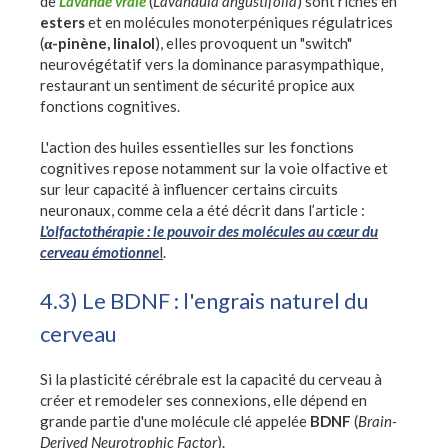
de
Lavande vraie
(
Lavandula angustifolia
) sont riches en
esters
et en molécules monoterpéniques régulatrices
(
α-pinène, linalol
), elles provoquent un "switch"
neurovégétatif vers la dominance parasympathique,
restaurant un sentiment de sécurité propice aux
fonctions cognitives.
L'action des huiles essentielles sur les fonctions
cognitives repose notamment sur la voie olfactive et
sur leur capacité à influencer certains circuits
neuronaux, comme cela a été décrit dans l’article :
L'olfactothérapie : le pouvoir des molécules au cœur du
cerveau émotionne
l
.
4.3) Le BDNF : l'engrais naturel du
cerveau
Si la plasticité cérébrale est la capacité du cerveau à
créer et remodeler ses connexions, elle dépend en
grande partie d'une molécule clé appelée
BDNF
(
Brain-
Derived Neurotrophic Factor
).