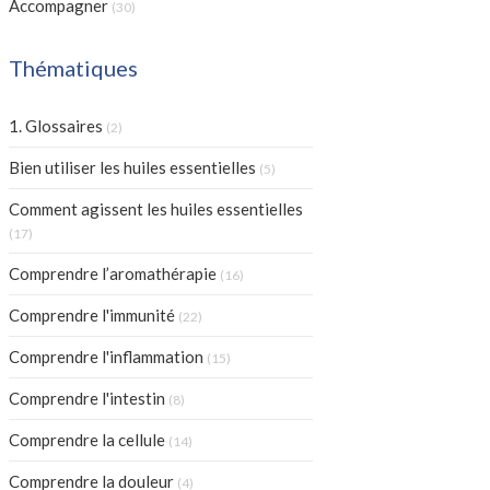
Accompagner
(30)
Thématiques
Articles Count
1. Glossaires
(2)
Articles Count
Bien utiliser les huiles essentielles
(5)
Comment agissent les huiles essentielles
Articles Count
(17)
Articles Count
Comprendre l’aromathérapie
(16)
Articles Count
Comprendre l'immunité
(22)
Articles Count
Comprendre l'inflammation
(15)
Articles Count
Comprendre l'intestin
(8)
Articles Count
Comprendre la cellule
(14)
Articles Count
Comprendre la douleur
(4)