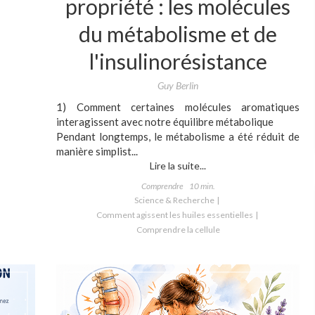
propriété : les molécules
du métabolisme et de
l'insulinorésistance
Guy Berlin
1) Comment certaines molécules aromatiques
interagissent avec notre équilibre métabolique
Pendant longtemps, le métabolisme a été réduit de
manière simplist...
Lire la suite...
Comprendre
10 min.
Science & Recherche
Comment agissent les huiles essentielles
Comprendre la cellule