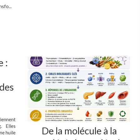
sfo...
 :
 des
iennent
. Elles
De la molécule à la
ne huile