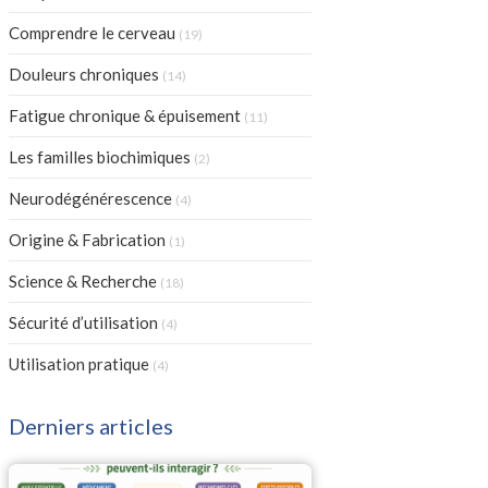
Articles Count
Comprendre le cerveau
(19)
Articles Count
Douleurs chroniques
(14)
Articles Count
Fatigue chronique & épuisement
(11)
Articles Count
Les familles biochimiques
(2)
Articles Count
Neurodégénérescence
(4)
Articles Count
Origine & Fabrication
(1)
Articles Count
Science & Recherche
(18)
Articles Count
Sécurité d’utilisation
(4)
Articles Count
Utilisation pratique
(4)
Derniers articles