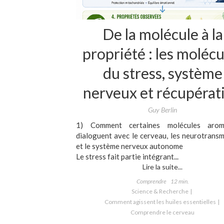
De la molécule à la
propriété : les molécu
du stress, système
nerveux et récupérat
Guy Berlin
1) Comment certaines molécules arom
dialoguent avec le cerveau, les neurotrans
et le système nerveux autonome
Le stress fait partie intégrant...
Lire la suite...
Comprendre
12 min.
Science & Recherche
Comment agissent les huiles essentielles
Comprendre le cerveau