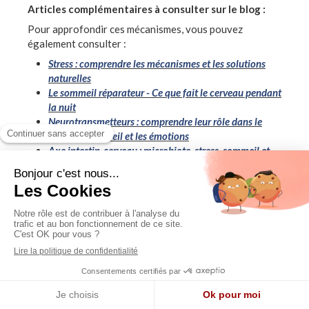
Articles complémentaires à consulter sur le blog :
Pour approfondir ces mécanismes, vous pouvez
également consulter :
Stress : comprendre les mécanismes et les solutions
naturelles
Le sommeil réparateur - Ce que fait le cerveau pendant
la nuit
Neurotransmetteurs : comprendre leur rôle dans le
stress, le sommeil et les émotions
Axe intestin-cerveau : microbiote, stress, sommeil et
émotions
Comprendre les mécanismes de la douleur et l’action
des huiles essentielles
Système nerveux autonome et nerf vague : comprendre
l’hypervigilance chronique
© Guy Berlin - Aromatologue
Douleurs chroniques