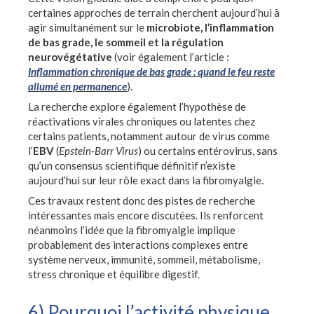
certaines approches de terrain cherchent aujourd’hui à
agir simultanément sur le
microbiote, l’inflammation
de bas grade, le sommeil et la régulation
neurovégétative
(voir également l’article :
Inflammation chronique de bas grade : quand le feu reste
allumé en permanence
).
La recherche explore également l’hypothèse de
réactivations virales chroniques ou latentes chez
certains patients, notamment autour de virus comme
l’
EBV
(
Epstein-Barr Virus
) ou certains entérovirus, sans
qu’un consensus scientifique définitif n’existe
aujourd’hui sur leur rôle exact dans la fibromyalgie.
Ces travaux restent donc des pistes de recherche
intéressantes mais encore discutées. Ils renforcent
néanmoins l’idée que la fibromyalgie implique
probablement des interactions complexes entre
système nerveux, immunité, sommeil, métabolisme,
stress chronique et équilibre digestif.
6) Pourquoi l’activité physique