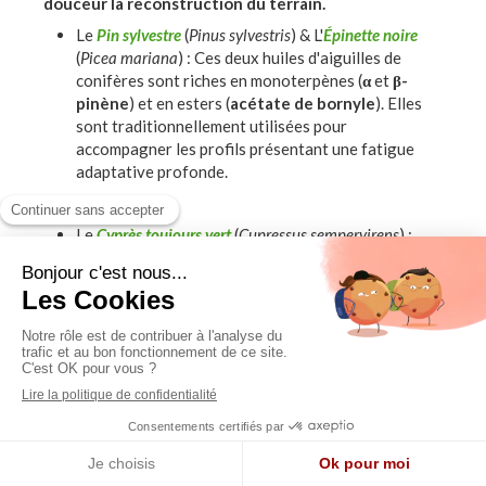
douceur la reconstruction du terrain.
Le
Pin sylvestre
(
Pinus sylvestris
) & L'
Épinette noire
(
Picea mariana
) : Ces deux huiles d'aiguilles de
conifères sont riches en monoterpènes (
α
et
β-
pinène
) et en esters (
acétate de bornyle
). Elles
sont traditionnellement utilisées pour
accompagner les profils présentant une fatigue
adaptative profonde.
Le
Cyprès toujours vert
(
Cupressus sempervirens
) :
Composé majoritairement de
monoterpènes
, c'est
un tonique vasculaire et neurovégétatif
Le
Thym saturéoïde
(
Thymus satureioides
) : Riche en
bornéol
(un monoterpénol), il possède des vertus
toniques nerveuses et immunomodulatrices de
fond très puissantes, sans l'agressivité des huiles
essentielles à phénols (comme le thym à thymol).