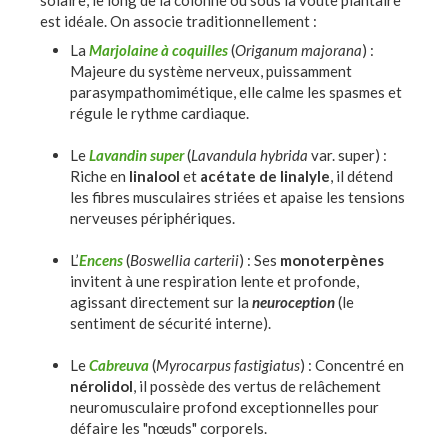
est idéale. On associe traditionnellement :
La
Marjolaine à coquilles
(
Origanum majorana
) :
Majeure du système nerveux, puissamment
parasympathomimétique, elle calme les spasmes et
régule le rythme cardiaque.
Le
Lavandin super
(
Lavandula hybrida
var. super) :
Riche en
linalool
et
acétate de linalyle
, il détend
les fibres musculaires striées et apaise les tensions
nerveuses périphériques.
L’
Encens
(
Boswellia carterii
) : Ses
monoterpènes
invitent à une respiration lente et profonde,
agissant directement sur la
neuroception
(le
sentiment de sécurité interne).
Le
Cabreuva
(
Myrocarpus fastigiatus
) : Concentré en
nérolidol
, il possède des vertus de relâchement
neuromusculaire profond exceptionnelles pour
défaire les "nœuds" corporels.