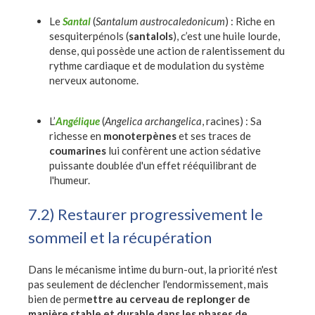
Le
Santal
(
Santalum austrocaledonicum
) : Riche en
sesquiterpénols (
santalols
), c’est une huile lourde,
dense, qui possède une action de ralentissement du
rythme cardiaque et de modulation du système
nerveux autonome.
L’
Angélique
(
Angelica archangelica
, racines) : Sa
richesse en
monoterpènes
et ses traces de
coumarines
lui confèrent une action sédative
puissante doublée d'un effet rééquilibrant de
l'humeur.
7.2) Restaurer progressivement le
sommeil et la récupération
Dans le mécanisme intime du burn-out, la priorité n'est
pas seulement de déclencher l'endormissement, mais
bien de perm
ettre au cerveau de replonger de
manière stable et durable dans les phases de