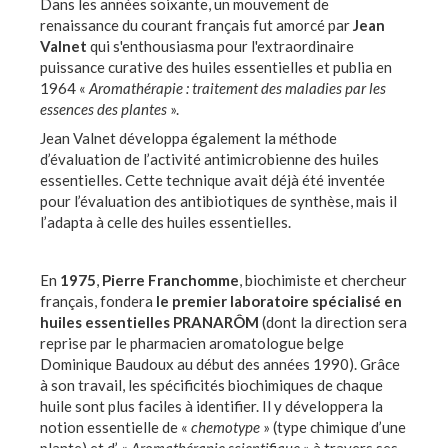
Dans les années soixante, un mouvement de
renaissance du courant français fut amorcé par
Jean
Valnet
qui s'enthousiasma pour l'extraordinaire
puissance curative des huiles essentielles et publia en
1964 «
Aromathérapie : traitement des maladies par les
essences des plantes
».
Jean Valnet développa également la méthode
d’évaluation de l’activité antimicrobienne des huiles
essentielles. Cette technique avait déjà été inventée
pour l’évaluation des antibiotiques de synthèse, mais il
l’adapta à celle des huiles essentielles.
En
1975
,
Pierre Franchomme
, biochimiste et chercheur
français, fondera
le premier laboratoire spécialisé en
huiles essentielles
PRANARÔM
(dont la direction sera
reprise par le pharmacien aromatologue belge
Dominique Baudoux au début des années 1990). Grâce
à son travail, les spécificités biochimiques de chaque
huile sont plus faciles à identifier. Il y développera la
notion essentielle de «
chemotype
» (type chimique d’une
plante) et d’ «
Aromathérapie scientifique
» à travers ses