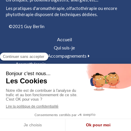
Les pratiques d'aromathérapie, olfactothérapie ou encore
phytothérapie disposent de techniques dédiées.
©2021 Guy Berlin
Accueil
Qui suis-je
Mes Accompagnements
Aromathérapie
Olfactothérapie
Ateliers
La séance
Blog & Ressources
Comprendre
Accompagner
Références utiles
Contact & infos